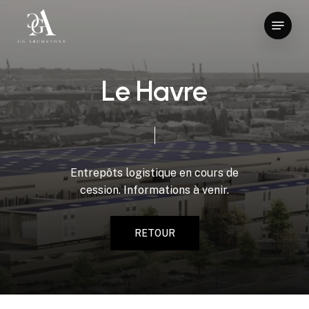
Skip
Menu
to
Close
main
Menu
content
L
e
H
a
v
r
e
Entrepôts
logistique
en
cours
de
cession.
Informations
à
venir.
RETOUR